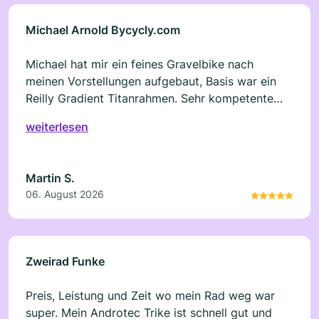
Michael Arnold Bycycly.com
Michael hat mir ein feines Gravelbike nach
meinen Vorstellungen aufgebaut, Basis war ein
Reilly Gradient Titanrahmen. Sehr kompetente
Beratung, handwerklich präzise, fairer Preis, hätte
weiterlesen
nicht besser laufen können, 10/10.
Martin S.
06. August 2026
Zweirad Funke
Preis, Leistung und Zeit wo mein Rad weg war
super. Mein Androtec Trike ist schnell gut und