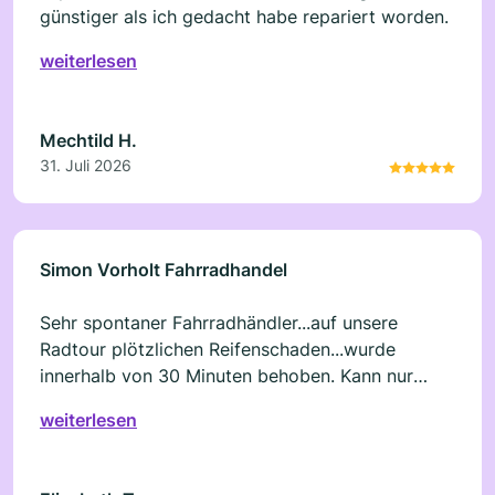
günstiger als ich gedacht habe repariert worden.
weiterlesen
Mechtild H.
31. Juli 2026
Simon Vorholt Fahrradhandel
Sehr spontaner Fahrradhändler...auf unsere
Radtour plötzlichen Reifenschaden...wurde
innerhalb von 30 Minuten behoben. Kann nur
sagen perfekt....wir konnten zeitnah unsere Tour
weiterlesen
fortsetzen...nochmals vielen lieben Dank für die
schnelle Hilfe.