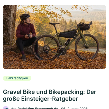
Fahrradtypen
Gravel Bike und Bikepacking: Der
große Einsteiger-Ratgeber
Von
Redaktion firmenweb.de
‧
06. August 2026
FW