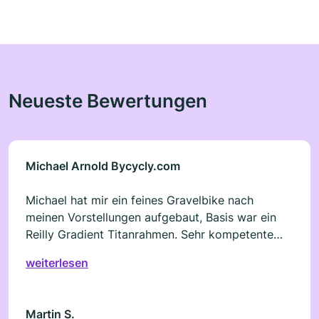
Neueste Bewertungen
Michael Arnold Bycycly.com
Michael hat mir ein feines Gravelbike nach
meinen Vorstellungen aufgebaut, Basis war ein
Reilly Gradient Titanrahmen. Sehr kompetente
Beratung, handwerklich präzise, fairer Preis, hätte
weiterlesen
nicht besser laufen können, 10/10.
Martin S.