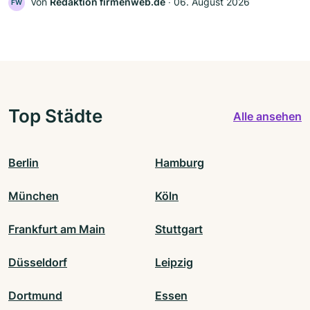
Von
Redaktion firmenweb.de
‧
06. August 2026
FW
Top Städte
Alle ansehen
Berlin
Hamburg
München
Köln
Frankfurt am Main
Stuttgart
Düsseldorf
Leipzig
Dortmund
Essen