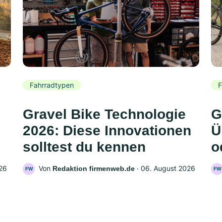
Fahrradtypen
F
Gravel Bike Technologie
G
2026: Diese Innovationen
Ü
solltest du kennen
o
26
Von
‧
06. August 2026
Redaktion firmenweb.de
FW
FW