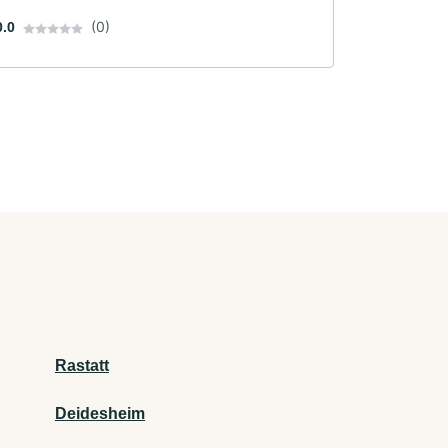
(0)
0.0
Rastatt
Deidesheim