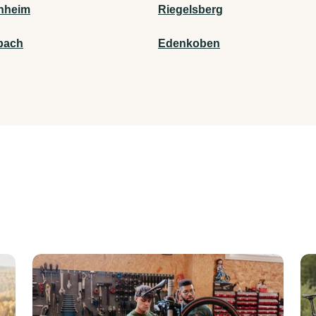
nheim
Riegelsberg
bach
Edenkoben