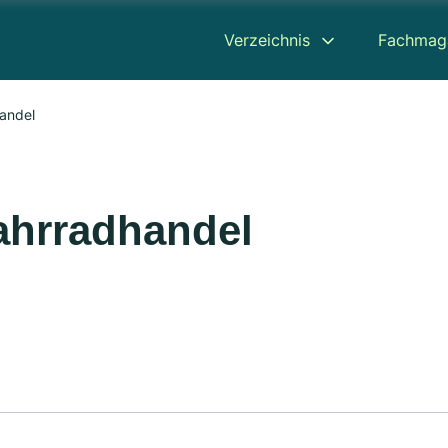
Verzeichnis
Fachmag
andel
ahrradhandel