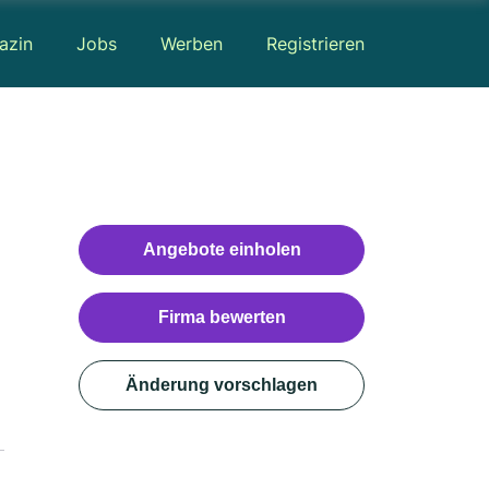
azin
Jobs
Werben
Registrieren
Angebote einholen
Firma bewerten
Änderung vorschlagen