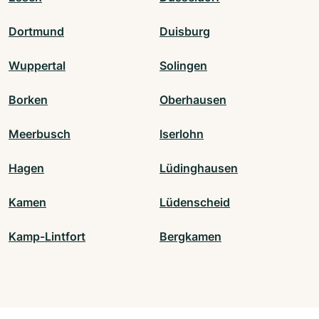
Dortmund
Duisburg
Wuppertal
Solingen
Borken
Oberhausen
Meerbusch
Iserlohn
Hagen
Lüdinghausen
Kamen
Lüdenscheid
Kamp-Lintfort
Bergkamen