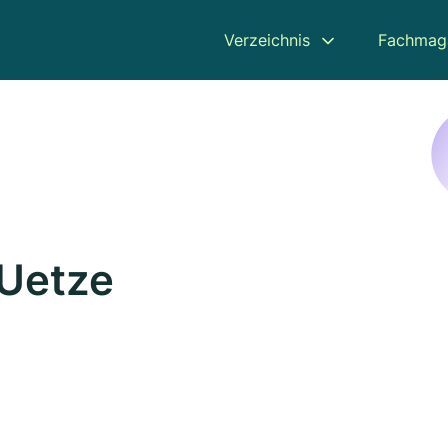
Verzeichnis
Fachmag
 Uetze