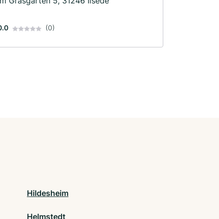
Im Grasgarten 5, 31246 Ilsede
0.0
(0)
Hildesheim
Helmstedt