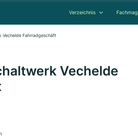
Verzeichnis
Fachmag
k Vechelde Fahrradgeschäft
chaltwerk Vechelde
t
n