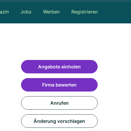
azin
Jobs
Werben
Registrieren
Angebote einholen
Firma bewerten
Anrufen
Änderung vorschlagen