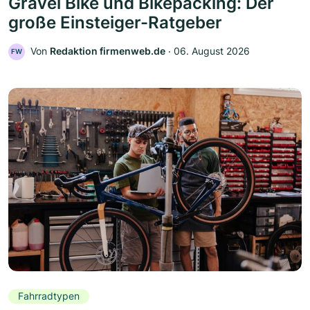
Gravel Bike und Bikepacking: Der
große Einsteiger-Ratgeber
Von
Redaktion firmenweb.de
‧
06. August 2026
FW
Fahrradtypen