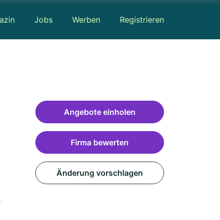
azin
Jobs
Werben
Registrieren
Angebote einholen
Firma bewerten
Änderung vorschlagen