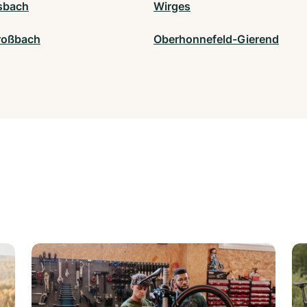
sbach
Wirges
roßbach
Oberhonnefeld-Gierend