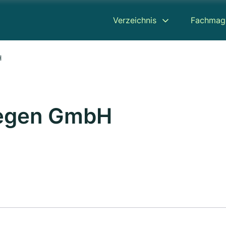
Verzeichnis
Fachmag
H
iegen GmbH