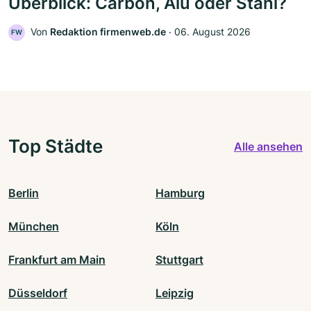
Überblick: Carbon, Alu oder Stahl?
Von
Redaktion firmenweb.de
‧
06. August 2026
FW
Top Städte
Alle ansehen
Berlin
Hamburg
München
Köln
Frankfurt am Main
Stuttgart
Düsseldorf
Leipzig