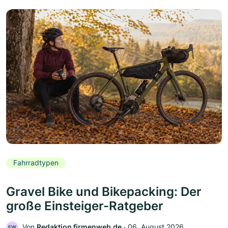
Fahrradtypen
Gravel Bike und Bikepacking: Der
große Einsteiger-Ratgeber
Von
Redaktion firmenweb.de
‧
06. August 2026
FW