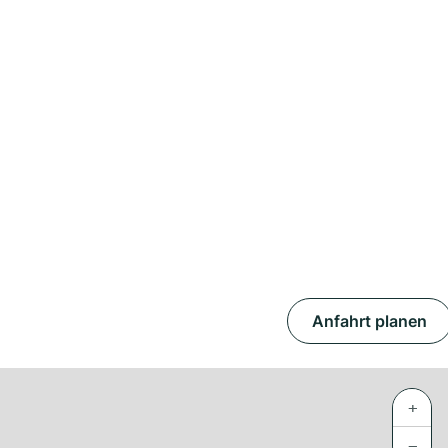
Anfahrt planen
+
−