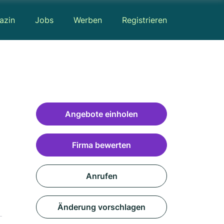
azin
Jobs
Werben
Registrieren
Angebote einholen
Firma bewerten
Anrufen
Änderung vorschlagen