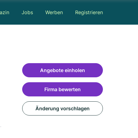
azin
Jobs
Werben
Registrieren
Angebote einholen
Firma bewerten
Änderung vorschlagen