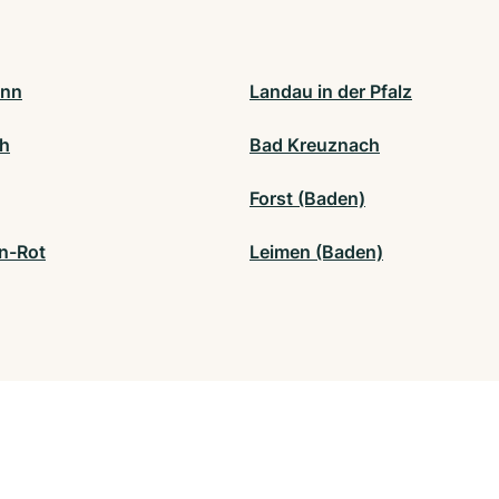
onn
Landau in der Pfalz
h
Bad Kreuznach
Forst (Baden)
on-Rot
Leimen (Baden)