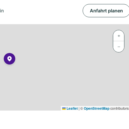
in
Anfahrt planen
+
−
Leaflet
|
©
OpenStreetMap
contributors