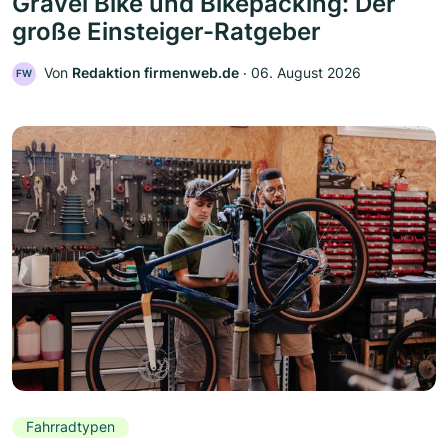
Gravel Bike und Bikepacking: Der
große Einsteiger-Ratgeber
Von
Redaktion firmenweb.de
‧
06. August 2026
FW
Fahrradtypen