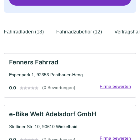
Fahrradladen (13)
Fahrradzubehör (12)
Vertragshän
Fenners Fahrrad
Espenpark 1, 92353 Postbauer-Heng
Firma bewerten
0.0
(0 Bewertungen)
e-Bike Welt Adelsdorf GmbH
Stettiner Str. 10, 90610 Winkelhaid
Firma bewerten
0.0
(0 Bewertungen)