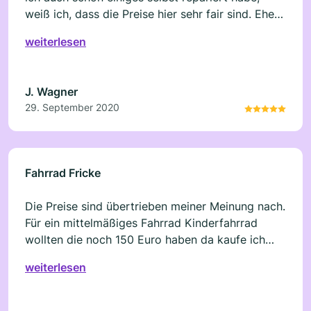
weiß ich, dass die Preise hier sehr fair sind. Eher
sogar günstig. Auch die Arbeit ist qualitativ gut.
weiterlesen
Die oben stehende Bewertung, in der ein Rad für
150€ als teuer bezeichnet wird, kann ich nicht
nachvollziehen. Das ist kein teurer Preis für ein
J. Wagner
gutes Rad. Ein qualititav gutes Kinderrad das viel
29. September 2020
weniger kostet (z.B. 70€) ist vermutlich geklaut
oder extrem minderwertig. Ich verstehe nicht
warum man einen Laden mit Bewertungen
verunglimpft wenn man weder die Produkte oder
Fahrrad Fricke
die Dienstleistung tatsächlich in Anspruch
genommen hat. Das ist einfach nur rufschädigend
Die Preise sind übertrieben meiner Meinung nach.
- zu unrecht!
Für ein mittelmäßiges Fahrrad Kinderfahrrad
wollten die noch 150 Euro haben da kaufe ich
lieber im Geschäft gleich ein neues.
weiterlesen