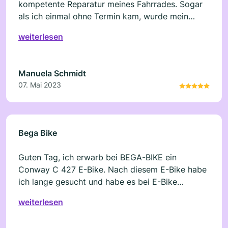
kompetente Reparatur meines Fahrrades. Sogar
als ich einmal ohne Termin kam, wurde mein
geplatzter Radreifen sofort repariert! Super
weiterlesen
Service. Bega Bike kann ich sehr empfehlen und
werde auch weiterhin mein Fahrrad bei Bega Bike
reparieren lassen oder in die Inspektion bringen.
Manuela Schmidt
07. Mai 2023
Bega Bike
Guten Tag, ich erwarb bei BEGA-BIKE ein
Conway C 427 E-Bike. Nach diesem E-Bike habe
ich lange gesucht und habe es bei E-Bike
gefunden. Bei vielen Mitbewerbern war dieses E-
weiterlesen
Bike entweder ausverkauft bzw. wurden diese zu
absurden Preisen angeboten. Anders bei E-Bike.