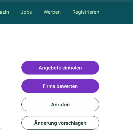
azin
Jobs
Werben
Registrieren
Angebote einholen
Firma bewerten
Anrufen
Änderung vorschlagen