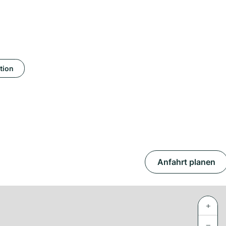
tion
Anfahrt planen
+
−