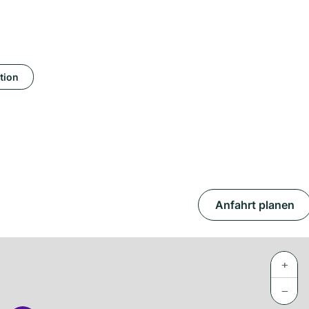
tion
Anfahrt planen
+
−