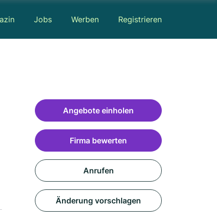
azin
Jobs
Werben
Registrieren
Angebote einholen
Firma bewerten
Anrufen
Änderung vorschlagen