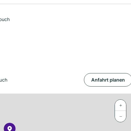
nbuch
buch
Anfahrt planen
+
−