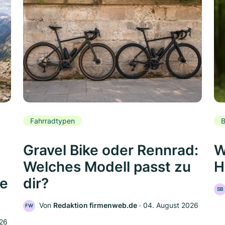
Fahrradtypen
B
Gravel Bike oder Rennrad:
W
Welches Modell passt zu
H
de
dir?
SB
Von
Redaktion firmenweb.de
‧
04. August 2026
FW
026