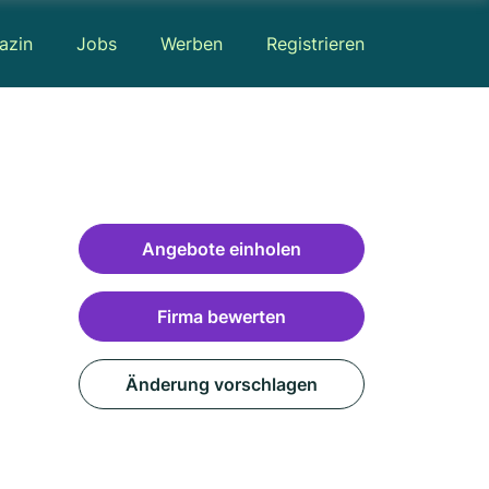
azin
Jobs
Werben
Registrieren
Angebote einholen
Firma bewerten
Änderung vorschlagen