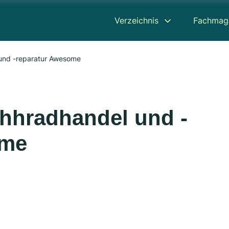
Verzeichnis
Fachmag
 und -reparatur Awesome
ahhradhandel und -
ome