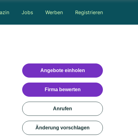
azin
Jobs
Werben
Registrieren
Angebote einholen
Firma bewerten
Anrufen
Änderung vorschlagen