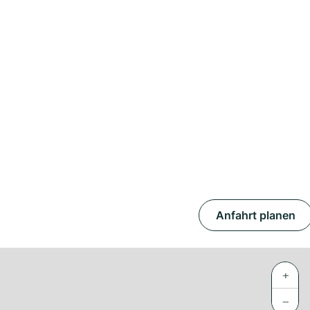
Anfahrt planen
+
−