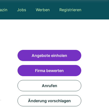
azin
Jobs
Werben
Registrieren
Angebote einholen
Firma bewerten
Anrufen
Änderung vorschlagen