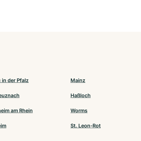
in der Pfalz
Mainz
euznach
Haßloch
eim am Rhein
Worms
eim
St. Leon-Rot