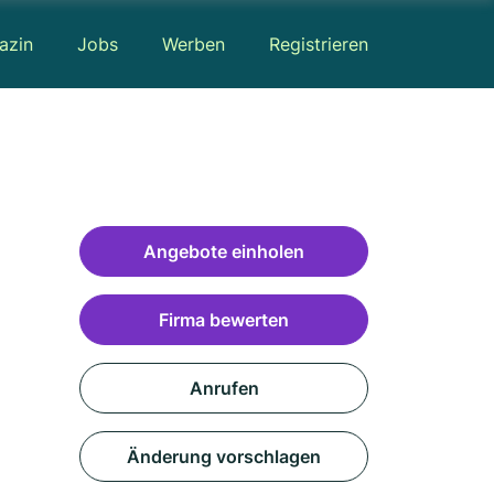
azin
Jobs
Werben
Registrieren
Angebote einholen
Firma bewerten
Anrufen
Änderung vorschlagen