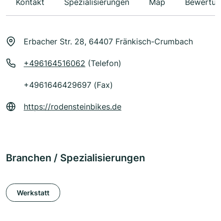
Kontakt
Spezialisierungen
Map
Bewertun
Erbacher Str. 28, 64407 Fränkisch-Crumbach
+496164516062
(Telefon)
+4961646429697 (Fax)
https://rodensteinbikes.de
Branchen / Spezialisierungen
Werkstatt