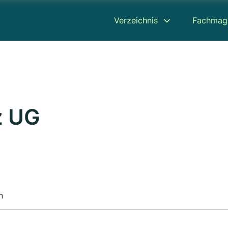
Verzeichnis
Fachmag
z UG
n