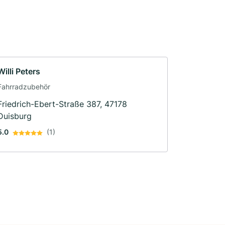
Willi Peters
Fahrradzubehör
Friedrich-Ebert-Straße 387, 47178
Duisburg
5.0
(1)