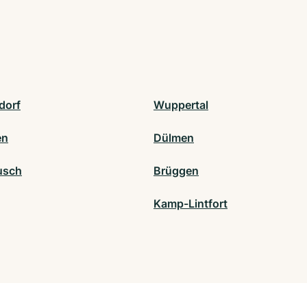
dorf
Wuppertal
en
Dülmen
usch
Brüggen
Kamp-Lintfort