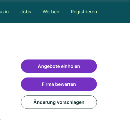
azin
Jobs
Werben
Registrieren
Angebote einholen
Firma bewerten
Änderung vorschlagen