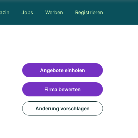
azin
Jobs
Werben
Registrieren
Angebote einholen
Firma bewerten
Änderung vorschlagen