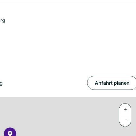
erg
rg
Anfahrt planen
+
−