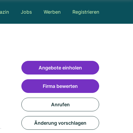
azin
Jobs
Werben
Registrieren
Angebote einholen
Firma bewerten
Anrufen
Änderung vorschlagen