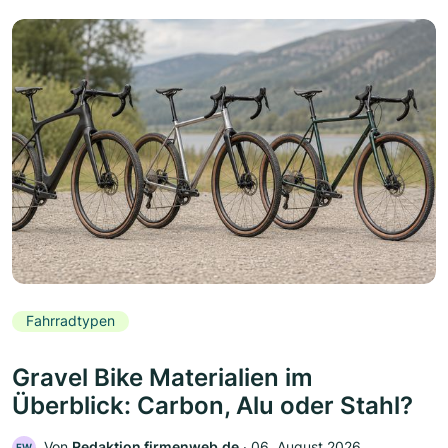
Fahrradtypen
Gravel Bike Materialien im
Überblick: Carbon, Alu oder Stahl?
Von
Redaktion firmenweb.de
‧
06. August 2026
FW