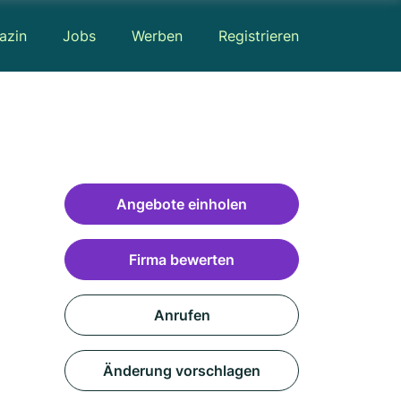
azin
Jobs
Werben
Registrieren
Angebote einholen
Firma bewerten
Anrufen
Änderung vorschlagen