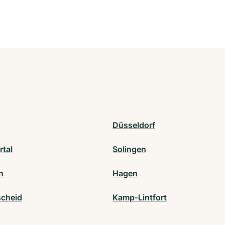
Düsseldorf
tal
Solingen
n
Hagen
cheid
Kamp-Lintfort