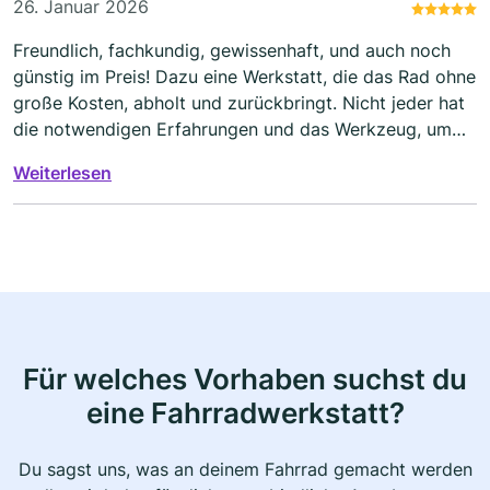
26. Januar 2026
Freundlich, fachkundig, gewissenhaft, und auch noch
günstig im Preis! Dazu eine Werkstatt, die das Rad ohne
große Kosten, abholt und zurückbringt. Nicht jeder hat
die notwendigen Erfahrungen und das Werkzeug, um
am E- Bike zu schrauben. Da ist man froh, wenn einem
Weiterlesen
zeitnah geholfen wird. Wir können diesem exzellentem
Kundenservice nur jedem E- Bikefahrer empfehlen.
Für welches Vorhaben suchst du
eine Fahrradwerkstatt?
Du sagst uns, was an deinem Fahrrad gemacht werden