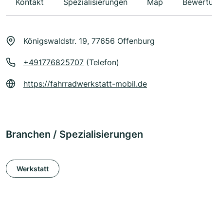
Kontakt
Spezialisierungen
Map
Bewertun
Königswaldstr. 19, 77656 Offenburg
+491776825707
(Telefon)
https://fahrradwerkstatt-mobil.de
Branchen / Spezialisierungen
Werkstatt