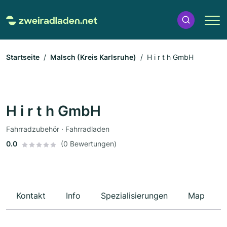
Startseite
Malsch (Kreis Karlsruhe)
H i r t h GmbH
H i r t h GmbH
Fahrradzubehör · Fahrradladen
0.0
(0 Bewertungen)
Kontakt
Info
Spezialisierungen
Map