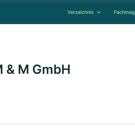
Verzeichnis
Fachmag
 M & M GmbH