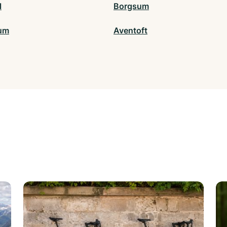
l
Borgsum
um
Aventoft