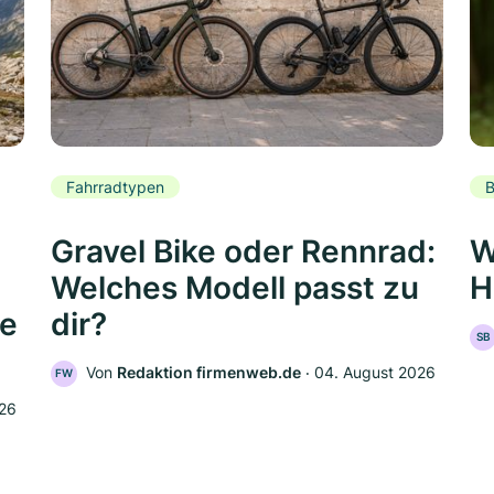
Fahrradtypen
B
Gravel Bike oder Rennrad:
W
Welches Modell passt zu
H
de
dir?
SB
Von
Redaktion firmenweb.de
‧
04. August 2026
FW
026