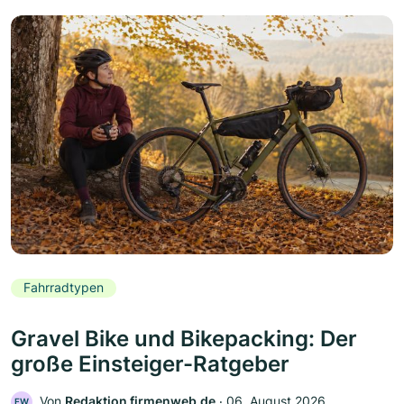
Fahrradtypen
Gravel Bike und Bikepacking: Der
große Einsteiger-Ratgeber
Von
Redaktion firmenweb.de
‧
06. August 2026
FW