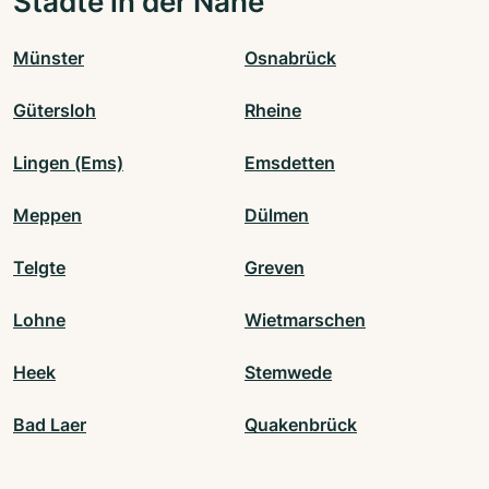
Städte in der Nähe
Münster
Osnabrück
Gütersloh
Rheine
Lingen (Ems)
Emsdetten
Meppen
Dülmen
Telgte
Greven
Lohne
Wietmarschen
Heek
Stemwede
Bad Laer
Quakenbrück