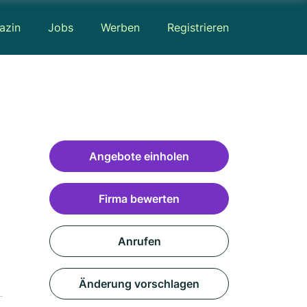
azin
Jobs
Werben
Registrieren
Angebote einholen
Firma bewerten
Anrufen
Änderung vorschlagen