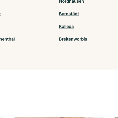
Nordhausen
r
Barnstädt
Kölleda
henthal
Breitenworbis