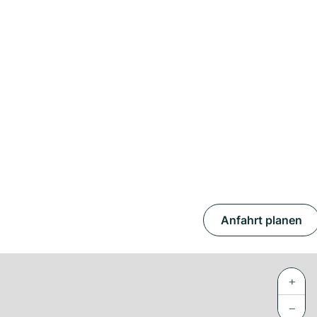
Anfahrt planen
+
−