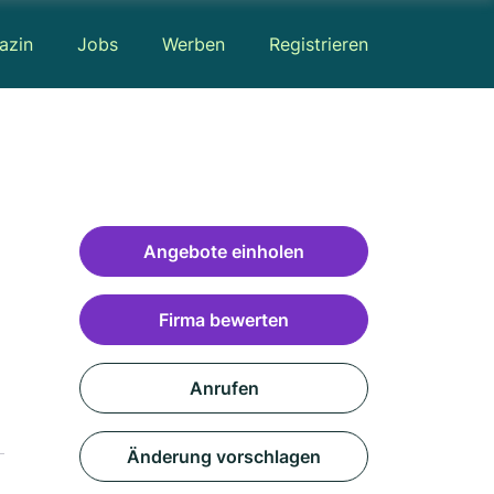
azin
Jobs
Werben
Registrieren
Angebote einholen
Firma bewerten
Anrufen
Änderung vorschlagen