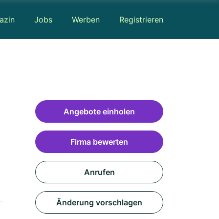
azin
Jobs
Werben
Registrieren
Angebote einholen
Firma bewerten
Anrufen
Änderung vorschlagen