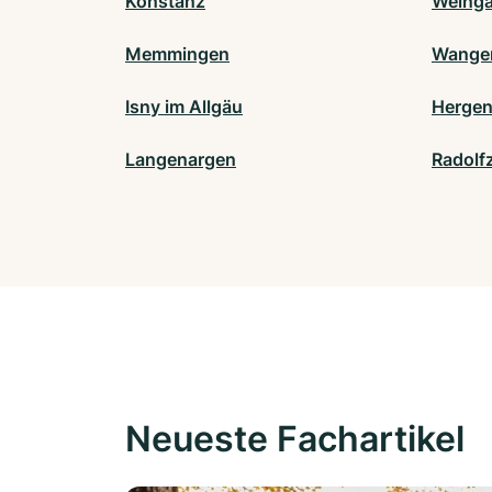
Konstanz
Weinga
Memmingen
Wangen
Isny im Allgäu
Hergen
Langenargen
Radolfz
Neueste Fachartikel