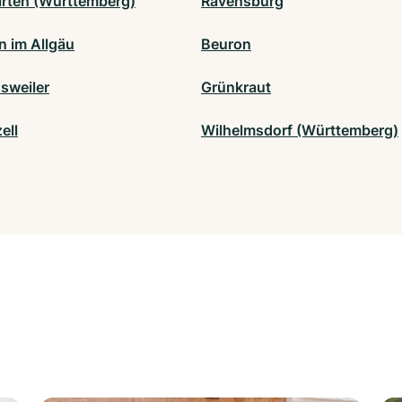
rten (Württemberg)
Ravensburg
 im Allgäu
Beuron
sweiler
Grünkraut
ell
Wilhelmsdorf (Württemberg)