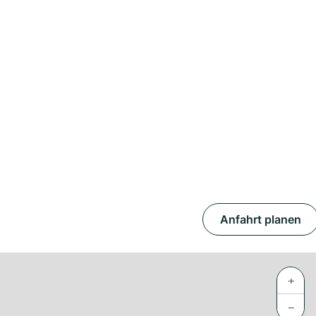
Anfahrt planen
+
−