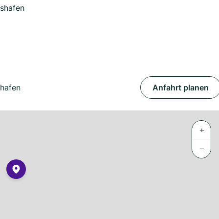
hshafen
shafen
Anfahrt planen
+
−