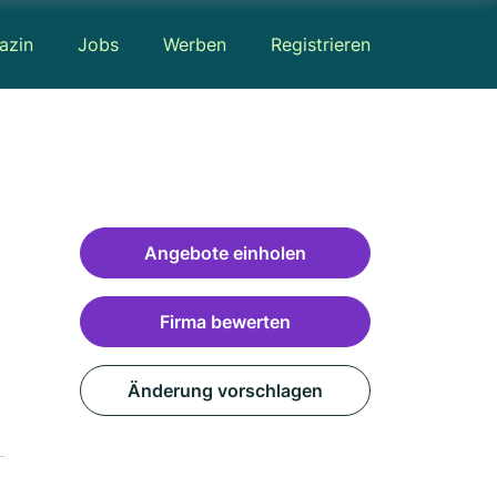
azin
Jobs
Werben
Registrieren
Angebote einholen
Firma bewerten
Änderung vorschlagen