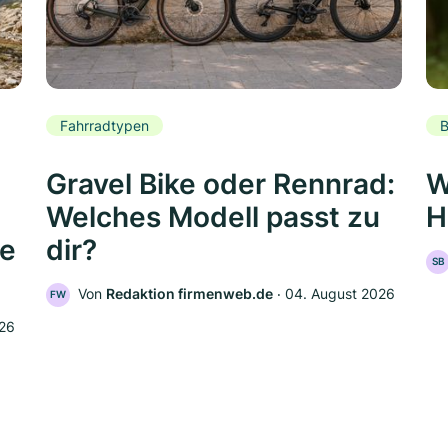
Fahrradtypen
B
Gravel Bike oder Rennrad:
W
Welches Modell passt zu
H
de
dir?
SB
Von
Redaktion firmenweb.de
‧
04. August 2026
FW
026