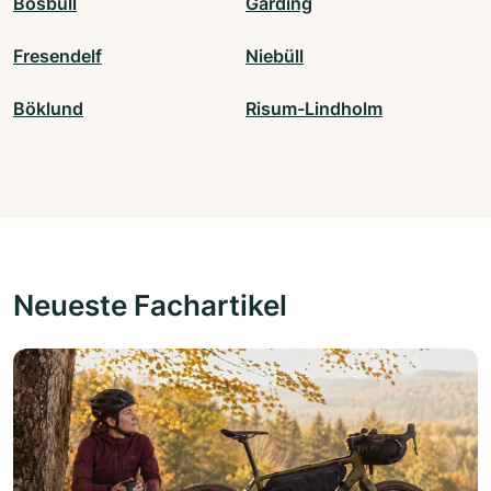
Bosbüll
Garding
Fresendelf
Niebüll
Böklund
Risum-Lindholm
Neueste Fachartikel