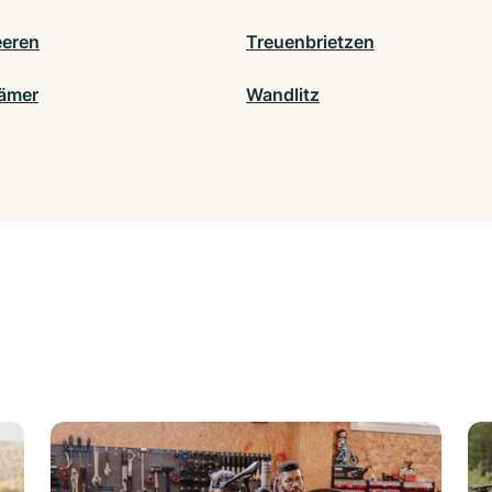
eren
Treuenbrietzen
ämer
Wandlitz