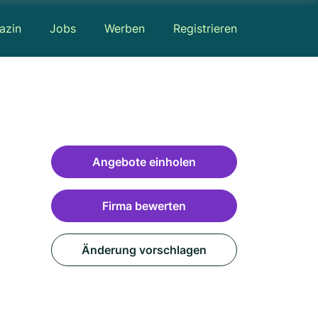
azin
Jobs
Werben
Registrieren
Angebote einholen
Firma bewerten
Änderung vorschlagen