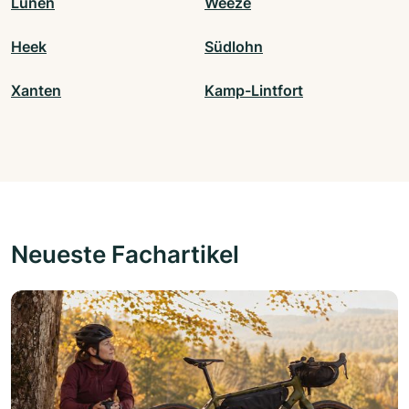
Lünen
Weeze
Heek
Südlohn
Xanten
Kamp-Lintfort
Neueste Fachartikel