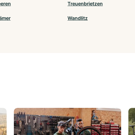
eren
Treuenbrietzen
ämer
Wandlitz