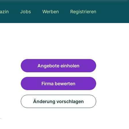
azin
Jobs
Werben
Registrieren
Angebote einholen
Firma bewerten
Änderung vorschlagen