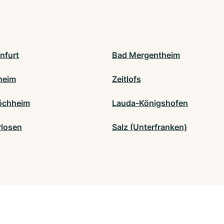
nfurt
Bad Mergentheim
heim
Zeitlofs
öchheim
Lauda-Königshofen
losen
Salz (Unterfranken)