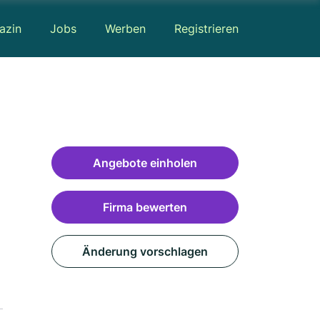
azin
Jobs
Werben
Registrieren
Angebote einholen
Firma bewerten
Änderung vorschlagen