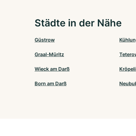
Städte in der Nähe
Güstrow
Kühlun
Graal-Müritz
Tetero
Wieck am Darß
Kröpel
Born am Darß
Neubu