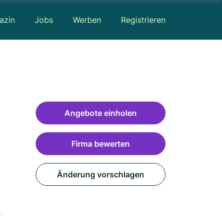
azin
Jobs
Werben
Registrieren
Angebote einholen
Firma bewerten
Änderung vorschlagen