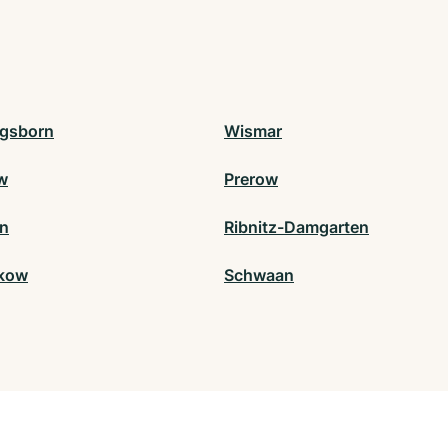
gsborn
Wismar
w
Prerow
in
Ribnitz-Damgarten
kow
Schwaan