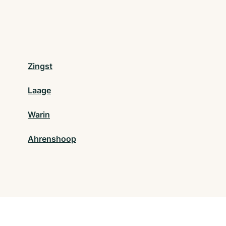
Zingst
Laage
Warin
Ahrenshoop