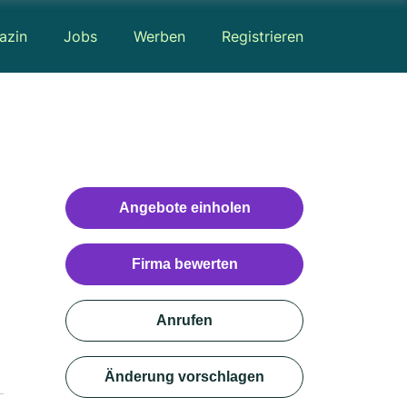
azin
Jobs
Werben
Registrieren
Angebote einholen
Firma bewerten
Anrufen
Änderung vorschlagen