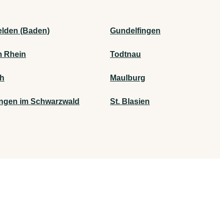
elden (Baden)
Gundelfingen
m Rhein
Todtnau
h
Maulburg
ngen im Schwarzwald
St. Blasien