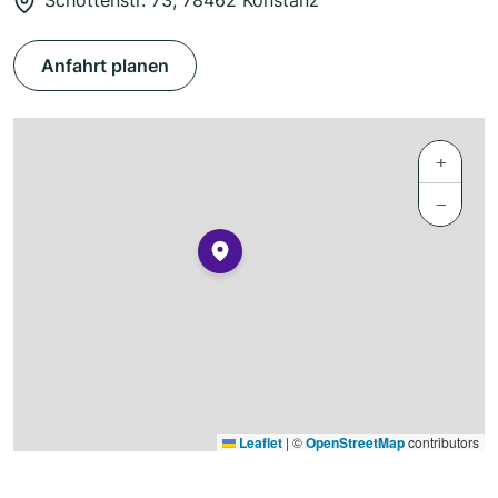
Schottenstr. 73, 78462 Konstanz
Anfahrt planen
+
−
Leaflet
|
©
OpenStreetMap
contributors