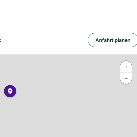
k
Anfahrt planen
+
−