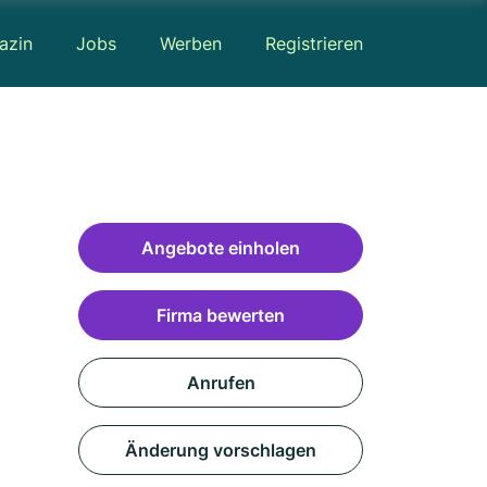
azin
Jobs
Werben
Registrieren
Angebote einholen
Firma bewerten
Anrufen
Änderung vorschlagen