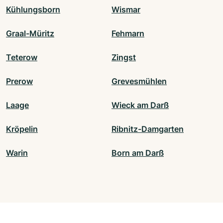
Kühlungsborn
Wismar
Graal-Müritz
Fehmarn
Teterow
Zingst
Prerow
Grevesmühlen
Laage
Wieck am Darß
Kröpelin
Ribnitz-Damgarten
Warin
Born am Darß